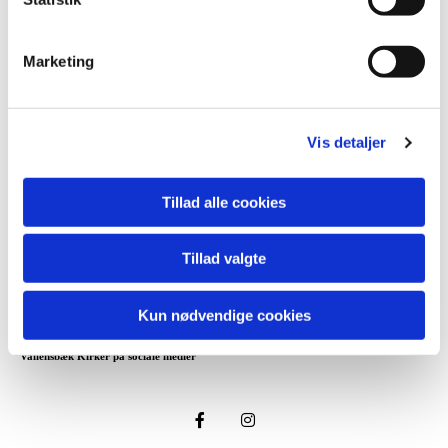
Marketing
Vis detaljer
Vallensbæk Kirker
Kirkebakke Allé, 2625 Vallensbæk
Tillad alle cookies
Tillad valgte
Telefon: 4364 0099
CVR-nr.: 5625 1014
Email:
vallensbaek.sogn@km.dk
GLN-nummer: 5798 0008 57810
Kun nødvendige cookies
Vallensbæk Kirker på sociale medier