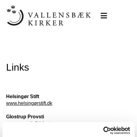
Links
Helsingør Stift
www.helsingørstift.dk
Glostrup Provsti
www.provsti.dk/glostrup
Sogne i folkekirken