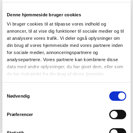
www.sogn.dk
Denne hjemmeside bruger cookies
By-, Land- og Kirkeministeriet
Vi bruger cookies til at tilpasse vores indhold og
www.km.dk
annoncer, til at vise dig funktioner til sociale medier og til
at analysere vores trafik. Vi deler også oplysninger om
Den Danske Folkekirke
din brug af vores hjemmeside med vores partnere inden
www.folkekirke.dk
for sociale medier, annonceringspartnere og
Bibelselskabet
analysepartnere. Vores partnere kan kombinere disse
www.bibelselskabet.dk
data med andre oplysninger, du har givet dem, eller som
de har indsamlet fra din brug af deres tjenester.
Den Danske Salmebog
www.dendanskesalmebogonline.dk
Samtykkevalg
Nødvendig
Præferencer
Statistik