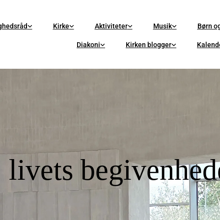
ghedsråd
Kirke
Aktiviteter
Musik
Børn o
Diakoni
Kirken blogger
Kalend
, livets begivenhe