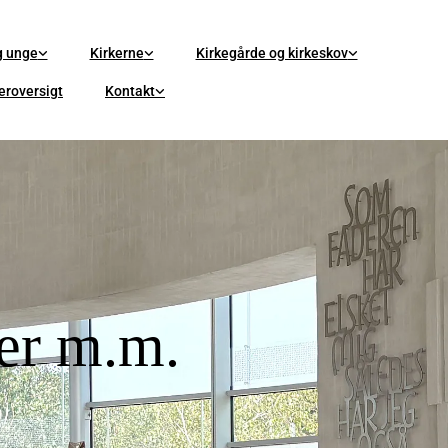
g unge
Kirkerne
Kirkegårde og kirkeskov
eroversigt
Kontakt
der m.m.