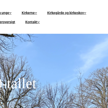
g unge
Kirkerne
Kirkegårde og kirkeskov
eroversigt
Kontakt
-tallet