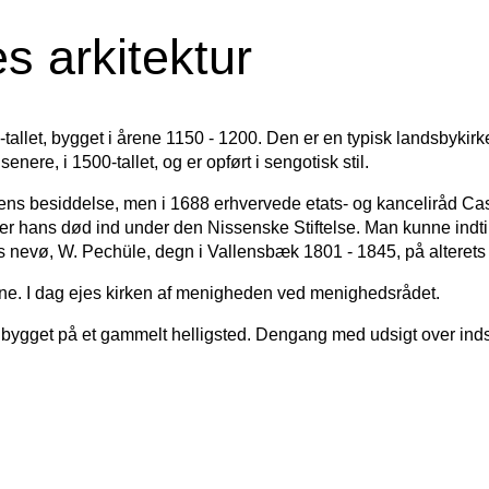
s arkitektur
tallet, bygget i årene 1150 - 1200. Den er en typisk landsbykirk
 senere, i 1500-tallet, og er opført i sengotisk stil.
ns besiddelse, men i 1688 erhvervede etats- og kanceliråd Cas
fter hans død ind under den Nissenske Stiftelse. Man kunne indt
 nevø, W. Pechüle, degn i Vallensbæk 1801 - 1845, på alterets
0'erne. I dag ejes kirken af menigheden ved menighedsrådet.
 bygget på et gammelt helligsted. Dengang med udsigt over inds