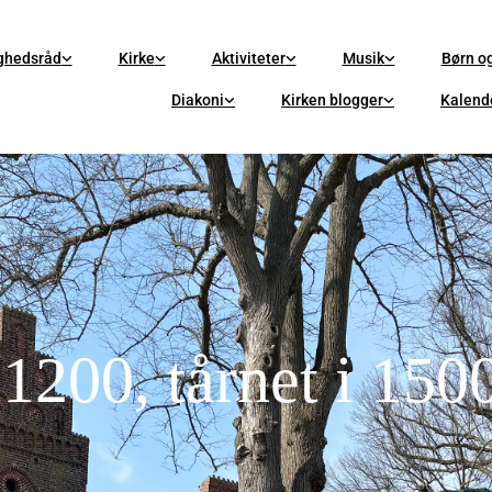
ghedsråd
Kirke
Aktiviteter
Musik
Børn o
Diakoni
Kirken blogger
Kalend
1200, tårnet i 1500