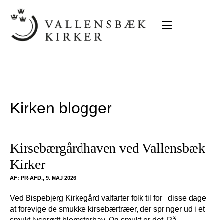
Kirken blogger
Kirsebærgårdhaven ved Vallensbæk
Kirker
AF: PR-AFD., 9. MAJ 2026
Ved Bispebjerg Kirkegård valfarter folk til for i disse dage
at forevige de smukke kirsebærtræer, der springer ud i et
smukt lyserødt blomsterhav. Og smukt er det. På