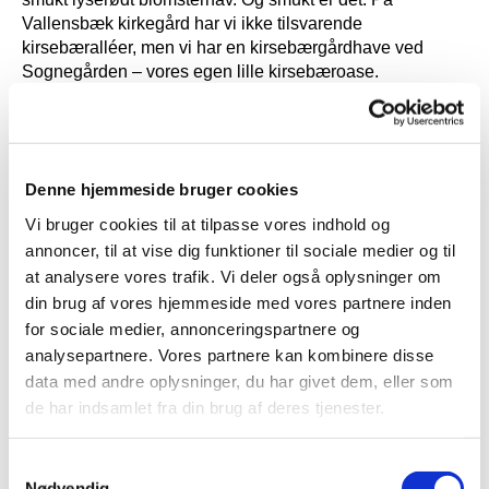
Vallensbæk kirkegård har vi ikke tilsvarende
kirsebæralléer, men vi har en kirsebærgårdhave ved
Sognegården – vores egen lille kirsebæroase.
Kirsebærtræerne florerer smukt i disse dag, i det korte
øjeblik, som deres blomstringstid varer. Læg vejen forbi

Denne hjemmeside bruger cookies
Vi bruger cookies til at tilpasse vores indhold og
annoncer, til at vise dig funktioner til sociale medier og til
at analysere vores trafik. Vi deler også oplysninger om
din brug af vores hjemmeside med vores partnere inden
for sociale medier, annonceringspartnere og
analysepartnere. Vores partnere kan kombinere disse
data med andre oplysninger, du har givet dem, eller som
de har indsamlet fra din brug af deres tjenester.
Samtykkevalg
Nødvendig