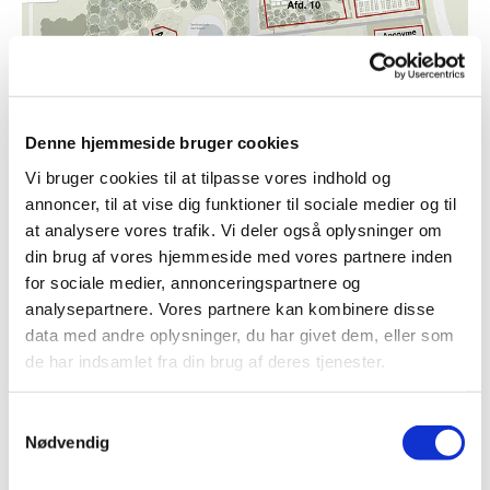
Denne hjemmeside bruger cookies
Kirkegårdsafdelinger
Vi bruger cookies til at tilpasse vores indhold og
annoncer, til at vise dig funktioner til sociale medier og til
Gennemgang af Vallensbæk Sogns
at analysere vores trafik. Vi deler også oplysninger om
kirkegårdsafdelinger og beskrivelse af
din brug af vores hjemmeside med vores partnere inden
kistegravsteder, urnegravsteder, anonyme
for sociale medier, annonceringspartnere og
fællesgravsteder samt den nye skovkirkegård (kort:
analysepartnere. Vores partnere kan kombinere disse
Anne Stausholm).
data med andre oplysninger, du har givet dem, eller som
de har indsamlet fra din brug af deres tjenester.
Kirkegårdsafdelinger
Samtykkevalg
Nødvendig