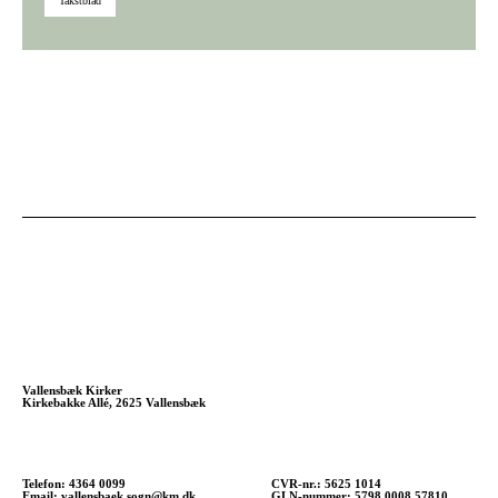
Takstblad
Vallensbæk Kirker
Kirkebakke Allé, 2625 Vallensbæk
Telefon: 4364 0099
CVR-nr.: 5625 1014
Email:
vallensbaek.sogn@km.dk
GLN-nummer: 5798 0008 57810