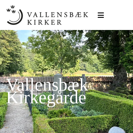
Vallensbæk
Kirkegårde