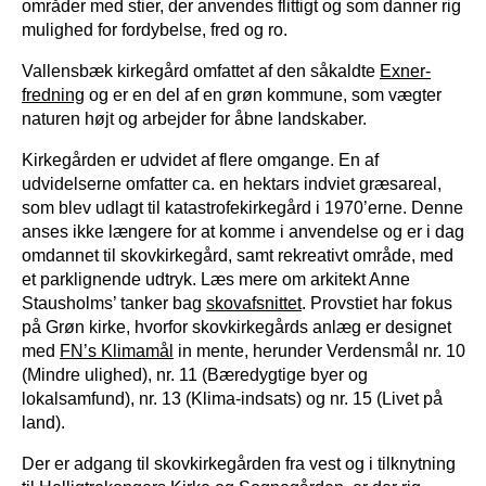
områder med stier, der anvendes flittigt og som danner rig
mulighed for fordybelse, fred og ro.
Vallensbæk kirkegård omfattet af den såkaldte
Exner-
fredning
og er en del af en grøn kommune, som vægter
naturen højt og arbejder for åbne landskaber.
Kirkegården er udvidet af flere omgange. En af
udvidelserne omfatter ca. en hektars indviet græsareal,
som blev udlagt til katastrofekirkegård i 1970’erne. Denne
anses ikke længere for at komme i anvendelse og er i dag
omdannet til skovkirkegård, samt rekreativt område, med
et parklignende udtryk. Læs mere om arkitekt Anne
Stausholms’ tanker bag
skovafsnittet
. Provstiet har fokus
på Grøn kirke, hvorfor skovkirkegårds anlæg er designet
med
FN’s Klimamål
in mente, herunder Verdensmål nr. 10
(Mindre ulighed), nr. 11 (Bæredygtige byer og
lokalsamfund), nr. 13 (Klima-indsats) og nr. 15 (Livet på
land).
Der er adgang til skovkirkegården fra vest og i tilknytning