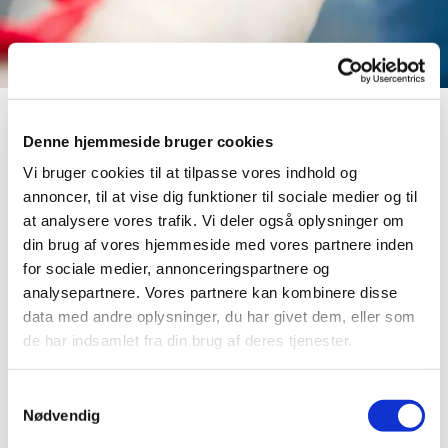
Denne hjemmeside bruger cookies
Vi bruger cookies til at tilpasse vores indhold og
annoncer, til at vise dig funktioner til sociale medier og til
Diakoni
at analysere vores trafik. Vi deler også oplysninger om
din brug af vores hjemmeside med vores partnere inden
for sociale medier, annonceringspartnere og
analysepartnere. Vores partnere kan kombinere disse
data med andre oplysninger, du har givet dem, eller som
de har indsamlet fra din brug af deres tjenester.
Ordet diakoni stammer fra det græske ord diakonia, som
betyder tjeneste. I tiden fra de tidlige kristne menigheder til
kristendommens etablering som anerkendt religion, var en
Samtykkevalg
diakon den, der læste tekster og delte brød og vin ud ved
Nødvendig
nadveren.