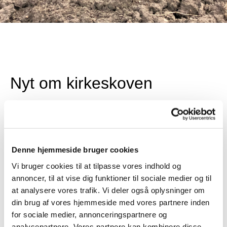
Nyt om kirkeskoven
Denne hjemmeside bruger cookies
15. august 2024
TV2 Kosmopol:
Folkekirker siger farvel til landbruget og
Vi bruger cookies til at tilpasse vores indhold og
planter skov i stedet
:
Vi har plantet rigtig mange forskellige
annoncer, til at vise dig funktioner til sociale medier og til
træsorter. Der er eg, bøg, lind, dunbirk, lærk og mange
at analysere vores trafik. Vi deler også oplysninger om
andre klassiske nordiske sorter. Alt det, der vil gøre godt
din brug af vores hjemmeside med vores partnere inden
for biodiversiteten...
for sociale medier, annonceringspartnere og
analysepartnere. Vores partnere kan kombinere disse
7. juni 2024